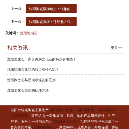
上一条 ：
沈阳陶瓷楼梯踏步：优雅的...
下一条 ：
沈阳陶瓷薄板：适配北方气...
关键词：
沈阳地铺石
相关资讯
更多>>
沈阳文化石厂家告诉您文化石的特点有哪些！
沈阳琉璃古建瓦的特点有什么呢？
沈阳陶土瓦与屋顶水泥瓦的区别
沈阳文化石表面的处理方法
沈阳市锦龙陶瓷主要生产
沈阳琉璃古建瓦
,
沈阳陶土瓦
,
沈阳烧结砖
,
沈阳工程砖
等产品,是一家集屋面、外墙、地材产品研发设计、生产、
销售、服务为一体的现代化
沈阳文化石厂家
,以严格的管理并组成了一
套完善的体系,
沈阳陶瓷薄板
，厚度6mm，现货库存，外墙保温一体板