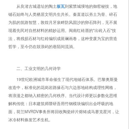
从良渚古城遗址的陶土
板瓦
到紫禁城墁地的御窑秘技，
地
铺石始终与人类栖居文明共生共长。秦直道以夯土为骨、碎石
为肌的筑路智慧，敦煌月牙泉畔防风固沙的卵石阵列，无不展
现着先民对自然材料的精妙运用。闽南红砖厝的"出砖入石"技
法，将残损石材与红砖编织成斑斓画卷，这种变废为宝的营造
哲学，至今仍在鼓浪屿的巷陌间流淌。
二、工业文明的几何诗学
19世纪欧洲城市革命催生了现代地铺石体系。巴黎奥斯曼
改造中，标准化的花岗岩路缘石与六边形地砖构成理性网格，
将浪漫之都纳入精密的几何秩序。当代设计师更以参数化思维
解构传统：日本建筑师隈研吾用竹钢模块编织出会呼吸的地
面，荷兰MVRDV事务所将回收陶瓷碎片熔铸成马赛克星河，让
冰冷材料焕发艺术生机。