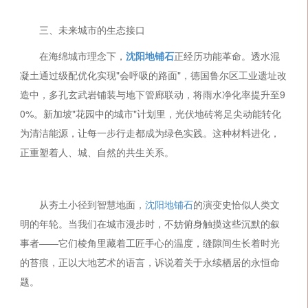
三、未来城市的生态接口
在海绵城市理念下，
沈阳地铺石
正经历功能革命。透水混
凝土通过级配优化实现"会呼吸的路面"，德国鲁尔区工业遗址改
造中，多孔玄武岩铺装与地下管廊联动，将雨水净化率提升至9
0%。新加坡"花园中的城市"计划里，光伏地砖将足尖动能转化
为清洁能源，让每一步行走都成为绿色实践。这种材料进化，
正重塑着人、城、自然的共生关系。
从夯土小径到智慧地面，
沈阳地铺石
的演变史恰似人类文
明的年轮。当我们在城市漫步时，不妨俯身触摸这些沉默的叙
事者——它们棱角里藏着工匠手心的温度，缝隙间生长着时光
的苔痕，正以大地艺术的语言，诉说着关于永续栖居的永恒命
题。