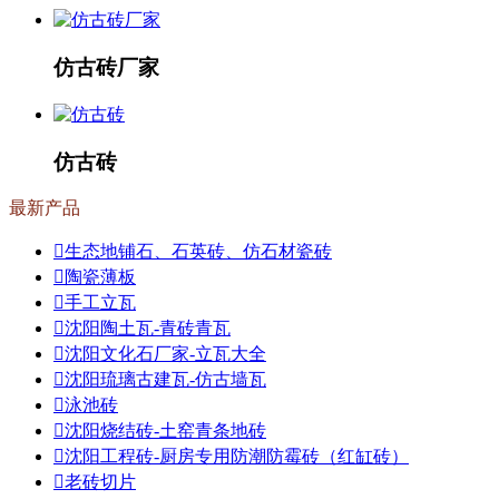
仿古砖厂家
仿古砖
最新产品
生态地铺石、石英砖、仿石材瓷砖
陶瓷薄板
手工立瓦
沈阳陶土瓦-青砖青瓦
沈阳文化石厂家-立瓦大全
沈阳琉璃古建瓦-仿古墙瓦
泳池砖
沈阳烧结砖-土窑青条地砖
沈阳工程砖-厨房专用防潮防霉砖（红缸砖）
老砖切片