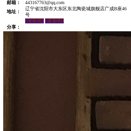
邮箱：
443167763@qq.com
辽宁省沈阳市大东区东北陶瓷城旗舰店广成B座46
地址：
号
留言咨询
更多信息
分享：