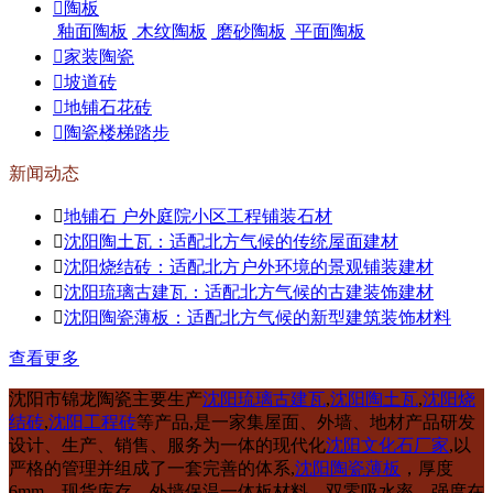
陶板
釉面陶板
木纹陶板
磨砂陶板
平面陶板
家装陶瓷
坡道砖
地铺石花砖
陶瓷楼梯踏步
新闻动态

地铺石 户外庭院小区工程铺装石材

沈阳陶土瓦：适配北方气候的传统屋面建材

沈阳烧结砖：适配北方户外环境的景观铺装建材

沈阳琉璃古建瓦：适配北方气候的古建装饰建材

沈阳陶瓷薄板：适配北方气候的新型建筑装饰材料
查看更多
沈阳市锦龙陶瓷主要生产
沈阳琉璃古建瓦
,
沈阳陶土瓦
,
沈阳烧
结砖
,
沈阳工程砖
等产品,是一家集屋面、外墙、地材产品研发
设计、生产、销售、服务为一体的现代化
沈阳文化石厂家
,以
严格的管理并组成了一套完善的体系,
沈阳陶瓷薄板
，厚度
6mm，现货库存，外墙保温一体板材料，双零吸水率，强度在