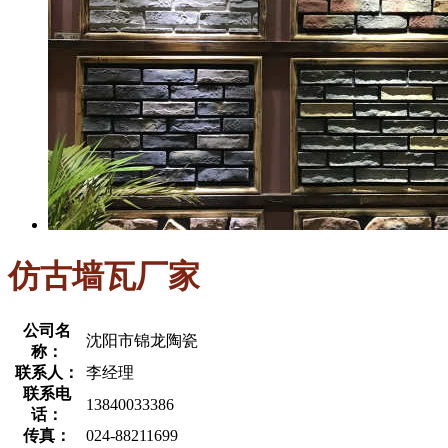
仿古墙瓦厂家
公司名
沈阳市锦龙陶瓷
称：
联系人：
李经理
联系电
13840033386
话：
传真：
024-88211699