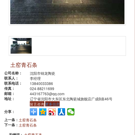
土窑青石条
公司名称：
沈阳市锦龙陶瓷
联系人：
李经理
联系电话：
13840033386
传真：
024-88211699
邮箱：
443167763@qq.com
地址：
辽宁省沈阳市大东区东北陶瓷城旗舰店广成B座46号
留言咨询
更多信息
分享：
上一条：
土窑青石条
下一条：
土窑青石条
关键词：
土窑青石条